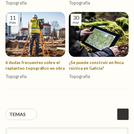
comprar una finca
cimiento de tu obra
Topografía
Topografía
11
30
may
mar
6 dudas frecuentes sobre el
¿Se puede construir en finca
replanteo topográfico en obra
rústica en Galicia?
Topografía
Topografía
TEMAS