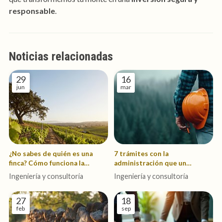
responsable
.
Noticias relacionadas
29
16
jun
mar
¿No sabes de quién es una
7 trámites con la
finca? Cómo funciona la
administración que un
investigación de titularidad
ingeniero forestal agilizará
Ingeniería y consultoría
Ingeniería y consultoría
por ti
27
18
feb
sep